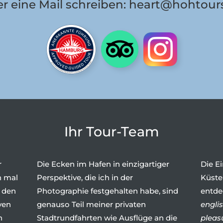
r eine Mail schreiben:
heart@hohtour
Ihr Tour-Team
r
Die Ecken im Hafen in einzigartiger
Die E
n mal
Perspektive, die ich in der
Küste
 den
Photographie festgehalten habe, sind
entde
ven
genauso Teil meiner privaten
englis
n
Stadtrundfahrten wie Ausflüge an die
pleas